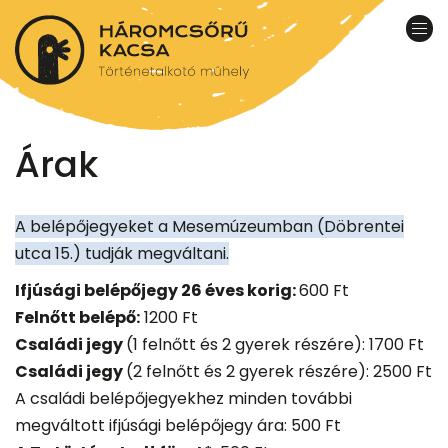
Ugrás
a
Nav
tartalomra
átk
Árak
A belépőjegyeket a Mesemúzeumban (Döbrentei
utca 15.) tudják megváltani.
Ifjúsági belépőjegy 26 éves korig:
600 Ft
Felnőtt belépő:
1200 Ft
Családi jegy
(1 felnőtt és 2 gyerek részére): 1700 Ft
Családi jegy
(2 felnőtt és 2 gyerek részére): 2500 Ft
A családi belépőjegyekhez minden további
megváltott ifjúsági belépőjegy ára: 500 Ft