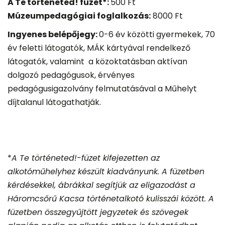
A Te történeted! füzet*:
500 Ft
Múzeumpedagógiai foglalkozás:
8000 Ft
Ingyenes belépőjegy:
0-6 év közötti gyermekek, 70
év feletti látogatók, MÁK kártyával rendelkező
látogatók, valamint a közoktatásban aktívan
dolgozó pedagógusok, érvényes
pedagógusigazolvány felmutatásával a Műhelyt
díjtalanul látogathatják.
*
A Te történeted!-füzet kifejezetten az
alkotóműhelyhez készült kiadványunk. A füzetben
kérdésekkel, ábrákkal segítjük az eligazodást a
Háromcsőrű Kacsa történetalkotó kulisszái között. A
füzetben összegyűjtött jegyzetek és szövegek